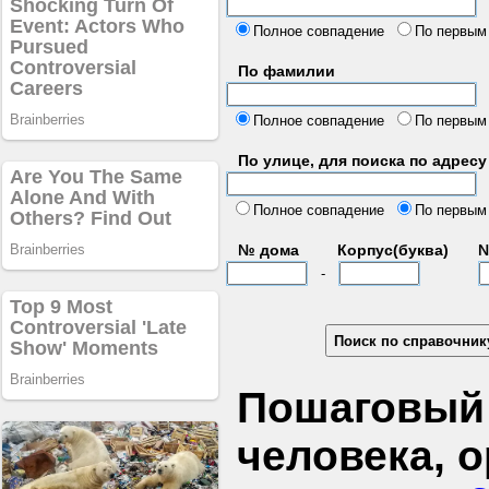
б
Полное совпадение
По первым
По фамилии
Полное совпадение
По первым
По улице, для поиска по адресу
д
Полное совпадение
По первым
№ дома
Корпус(буква)
№
-
Пошаговый 
человека, 