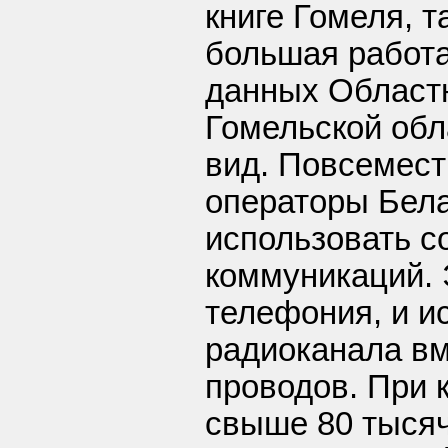
книге Гомеля, 
большая работ
данных Областн
Гомельской обл
вид. Повсемес
операторы Бел
использовать с
коммуникаций. Э
телефония, и и
радиоканала в
проводов. При 
свыше 80 тыся