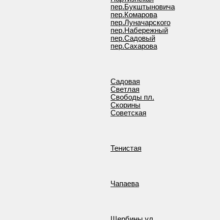
пер.Букштыновича
пер.Комарова
пер.Луначарского
пер.Набережный
пер.Садовый
пер.Сахарова
Садовая
Светлая
Свободы пл.
Скорины
Советская
Тенистая
Чапаева
Щербины ул.