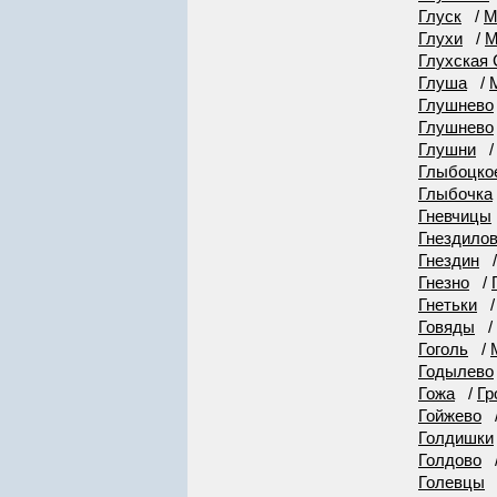
Глуск
/
М
Глухи
/
М
Глухская
Глуша
/
Глушнево
Глушнево
Глушни
Глыбоцко
Глыбочка
Гневчицы
Гнездило
Гнездин
Гнезно
/
Гнетьки
Говяды
/
Гоголь
/
Годылево
Гожа
/
Гр
Гойжево
Голдишки
Голдово
Голевцы