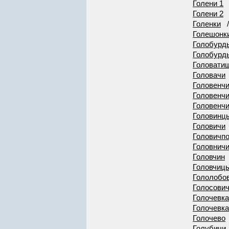
Голени 1
Голени 2
Голенки
Голешонк
Голобурд
Голобурд
Головати
Головачи
Головенч
Головенч
Головенч
Головинц
Головичи
Головичп
Головнич
Головчин
Головчиц
Гололобо
Голосови
Голочевка
Голочевка
Голочево
Голубичи