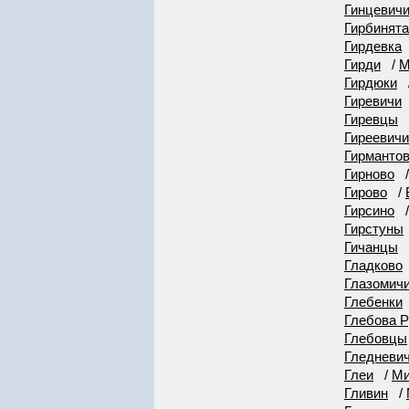
Гинцевич
Гирбинята
Гирдевка
Гирди
/
М
Гирдюки
Гиревичи
Гиревцы
Гиреевичи
Гирманто
Гирново
Гирово
/
Гирсино
Гирстуны
Гичанцы
Гладково
Глазомич
Глебенки
Глебова 
Глебовцы
Гледневи
Глеи
/
Ми
Гливин
/