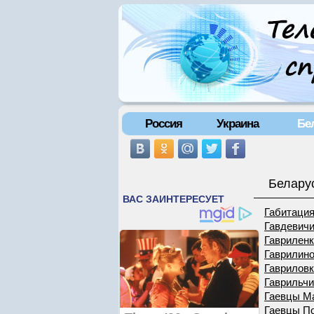
Россия
Украина
Бе
Беларус
Габитаци
Гавдевич
Гаврилен
Гаврилин
Гаврилов
Гаврильч
Гаевцы М
Гаевцы П