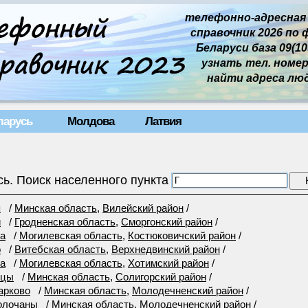
телефонно-адресная
справочник 2026 по 
Беларуси база 09(109
узнать тел. номер 
найти адреса лю
ларусь
Молдова
Латвия
ь. Поиск населенного пункта
я
/
Минская область
,
Вилейский район
/
и
/
Гродненская область
,
Сморгонский район
/
ка
/
Могилевская область
,
Костюковичский район
/
о
/
Витебская область
,
Верхнедвинский район
/
ка
/
Могилевская область
,
Хотимский район
/
ицы
/
Минская область
,
Солигорский район
/
арково
/
Минская область
,
Молодечненский район
/
олочаны
/
Минская область
,
Молодечненский район
/