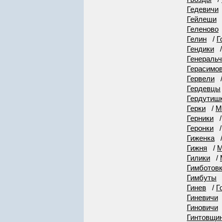
Гедевичи
Гейлеши
Геленово
Гелин
/
Г
Гендики
Генеральч
Герасимо
Гервели
Гердевцы
Гердутиш
Герки
/
М
Герники
Геронки
Гиженка
Гижня
/
М
Гилики
/
Гимботов
Гимбуты
Гинев
/
Г
Гиневичи
Гиновичи
Гинтовщи