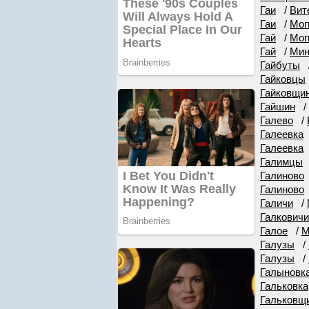
Гаи
/
Вит
Гаи
/
Мог
Гай
/
Мог
Гай
/
Мин
Гайбуты
Гайковцы
Гайковщи
Гайшин
/
Галево
/
Галеевка
Галеевка
Галимцы
Галиново
Галиново
Галичи
/
Галковичи
Галое
/
М
Галузы
/
Галузы
/
Галыновк
Гальковка
Гальковщ