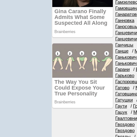
Гамзелев
Гамовщин
Ганаратов
Ганновка
Ганосовц
Ганцевич
Ганцевич
Ганчицы
Ганще
/
М
Ганькович
Ганькович
Гарани
/
Гарьково
Гаспоров
Гатово
/
Гатовщин
Гатушки
Гаути
/
Г
Гацук
/
М
Гвалтовни
Гвоздово
Гвоздово
Гвозды
/