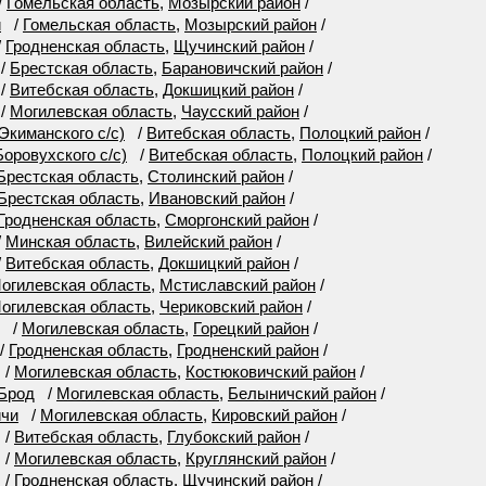
/
Гомельская область
,
Мозырский район
/
й
/
Гомельская область
,
Мозырский район
/
/
Гродненская область
,
Щучинский район
/
/
Брестская область
,
Барановичский район
/
/
Витебская область
,
Докшицкий район
/
/
Могилевская область
,
Чаусский район
/
Экиманского с/с)
/
Витебская область
,
Полоцкий район
/
оровухского с/с)
/
Витебская область
,
Полоцкий район
/
Брестская область
,
Столинский район
/
Брестская область
,
Ивановский район
/
Гродненская область
,
Сморгонский район
/
/
Минская область
,
Вилейский район
/
/
Витебская область
,
Докшицкий район
/
огилевская область
,
Мстиславский район
/
огилевская область
,
Чериковский район
/
/
Могилевская область
,
Горецкий район
/
/
Гродненская область
,
Гродненский район
/
/
Могилевская область
,
Костюковичский район
/
 Брод
/
Могилевская область
,
Белыничский район
/
ичи
/
Могилевская область
,
Кировский район
/
/
Витебская область
,
Глубокский район
/
/
Могилевская область
,
Круглянский район
/
/
Гродненская область
,
Щучинский район
/