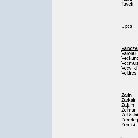
Taveli
Upes
Valodze
Varonu
Veckunc
Vecmui
Vecvilki
Veldres
Zarini
Zarkalni
Za]umi
Zelmani
Zeltkalni
Zemdeg
Zemisi