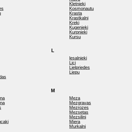
Kletnieki
es
Kosmonautu
u
Krasta
Krastkalni
Kreki
Kugenieki
Kurpnieki
Kursu
L
lesalnieki
Lici
Lielpriedes
Liepu
das
M
ona
Meza
ona
Mezgravas
s
Mezrozes
Mezsetas
Mezsilini
caki
Miera
Murkalni