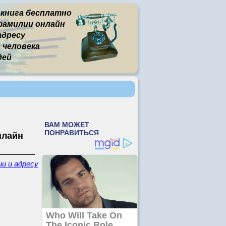
 книга бесплатно
фамилии онлайн
адресу
человека
дей
нлайн
ии и адресу