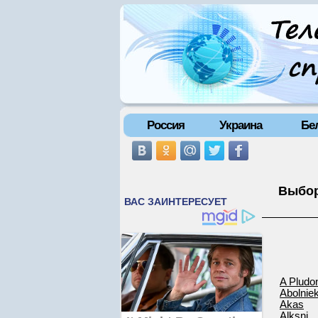
Россия
Украина
Бе
Выбор
A Pludo
Abolniek
Akas
Alksni