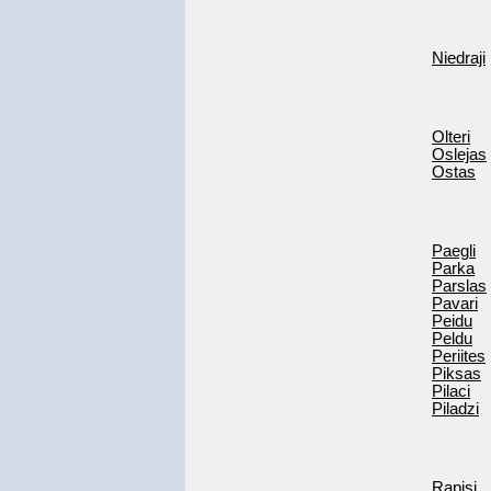
Niedraji
Olteri
Oslejas
Ostas
Paegli
Parka
Parslas
Pavari
Peidu
Peldu
Periites
Piksas
Pilaci
Piladzi
Rapisi