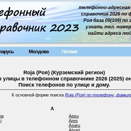
телефонно-адресная
справочник 2026 по 
Роя база 09(109) по 
узнать тел. номер 
найти адреса лю
ларусь
Молдова
Латвия
Roja (Роя) (Курземский регион)
 улицы в телефонном справочнике 2026 (2025) о
Поиск телефонов по улице и дому.
К основной форме поиска
Roja (Роя) по телефону, фамил
A
na
Apsu
i
Ares
Asaru
Atvari