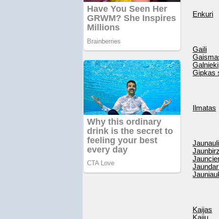
Enkuri
Gaili
Gaisma
Galnieki
Gipkas 
Ilmatas
Jaunauli
Jaunbir
Jauncie
Jaundar
Jauniau
Kaijas
Kaiju