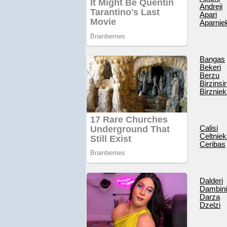
Andreji
Apari
Aparnie
Bangas
Bekeri
Berzu
Birzinsi
Birzniek
Calisi
Celtnie
Ceribas
Dalderi
Dambini
Darza
Dzelzi