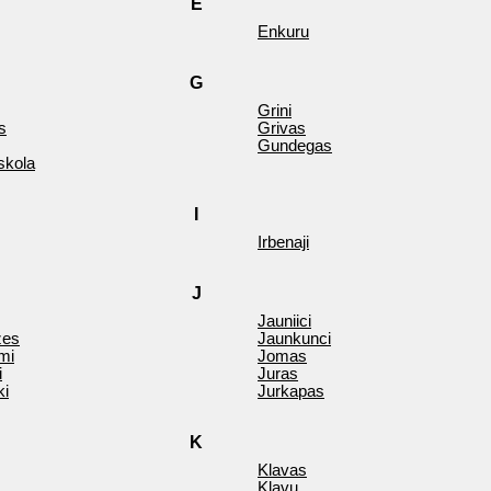
E
Enkuru
G
Grini
s
Grivas
Gundegas
skola
I
Irbenaji
J
Jauniici
zes
Jaunkunci
mi
Jomas
i
Juras
ki
Jurkapas
K
Klavas
Klavu