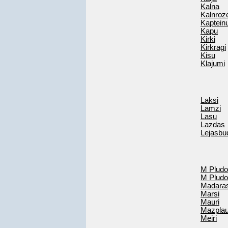
Kalna
Kalnroz
Kaptein
Kapu
Kirki
Kirkragi
Kisu
Klajumi
Laksi
Lamzi
Lasu
Lazdas
Lejasbu
M Plud
M Plud
Madara
Marsi
Mauri
Mazplau
Meiri