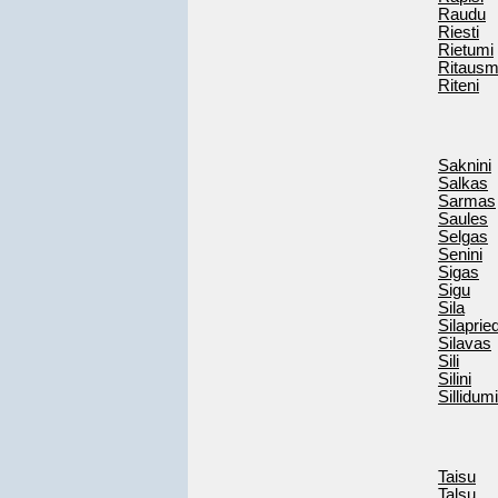
Raudu
Riesti
Rietumi
Ritaus
Riteni
Saknini
Salkas
Sarmas
Saules
Selgas
Senini
Sigas
Sigu
Sila
Silaprie
Silavas
Sili
Silini
Sillidumi
Taisu
Talsu