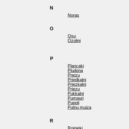
N
Noras
O
Osu
Ozolini
P
Plancaki
Pludona
Pnezu
Priedkalni
Priezkalni
Priezu
Pukkalni
Pumpuri
Pupoli
Putnu muiza
R
Rojnieki