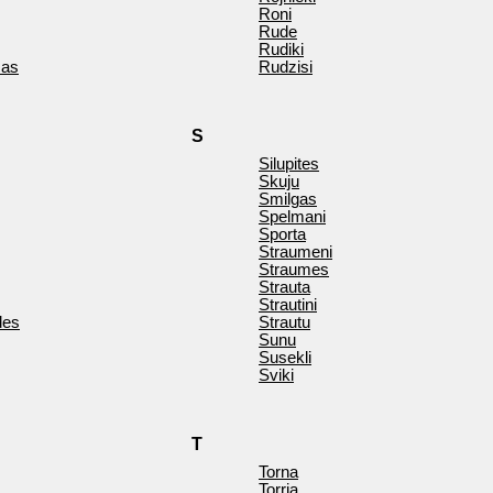
Roni
Rude
Rudiki
mas
Rudzisi
S
Silupites
Skuju
Smilgas
Spelmani
Sporta
Straumeni
Straumes
Strauta
Strautini
des
Strautu
Sunu
Susekli
Sviki
T
Torna
Torria