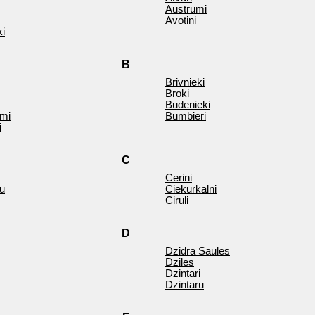
Austrumi
Avotini
ki
B
Brivnieki
Broki
Budenieki
rmi
Bumbieri
i
C
Cerini
ku
Ciekurkalni
Ciruli
D
Dzidra Saules
Dziles
Dzintari
Dzintaru