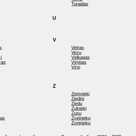
Turaidas
U
V
s
Vetras
Vezu
i
Vidkapas
zas
Vimbas
Virsi
Z
Zemnieki
Ziedini
Ziedu
Zulnieki
Zusu
as
Zveinieku
Zvejnieku