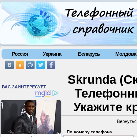
Россия
Украина
Беларусь
Молдова
Skrunda (Ск
Телефонн
Укажите к
Вернутьс
По номеру телефона