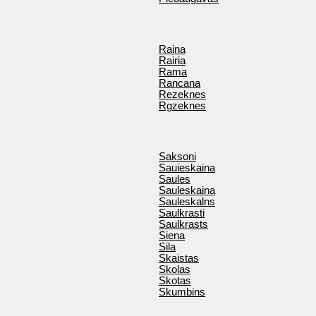
Raina
Rairia
Rama
Rancana
Rezeknes
Rgzeknes
Saksoni
Sauieskaina
Saules
Sauleskaina
Sauleskalns
Saulkrasti
Saulkrasts
Siena
Sila
Skaistas
Skolas
Skotas
Skumbins