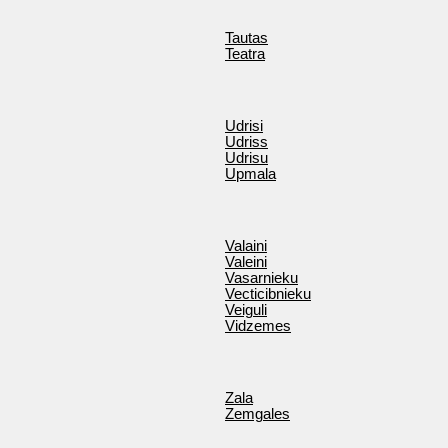
Tautas
Teatra
Udrisi
Udriss
Udrisu
Upmala
Valaini
Valeini
Vasarnieku
Vecticibnieku
Veiguli
Vidzemes
Zala
Zemgales