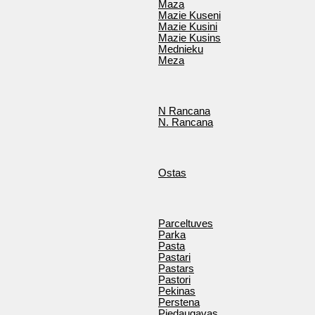
Maza
Mazie Kuseni
Mazie Kusini
Mazie Kusins
Mednieku
Meza
N Rancana
N. Rancana
Ostas
Parceltuves
Parka
Pasta
Pastari
Pastars
Pastori
Pekinas
Perstena
Piedaugavas