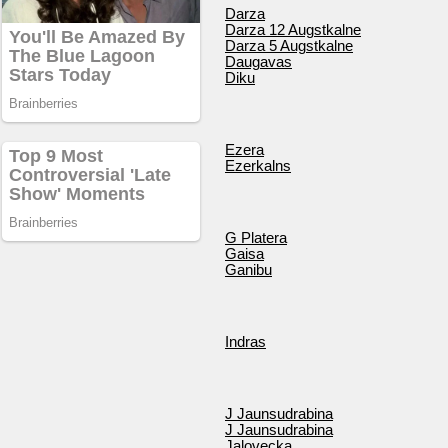
Darza
Darza 12 Augstkalne
Darza 5 Augstkalne
Daugavas
Diku
Ezera
Ezerkalns
G Platera
Gaisa
Ganibu
Indras
J Jaunsudrabina
J Jaunsudrabina
Jalovecka