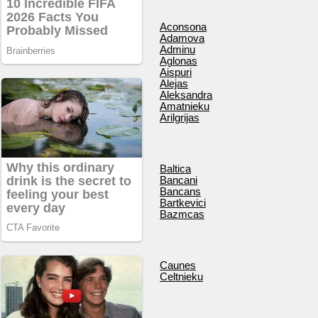
Aconsona
Adamova
Adminu
Aglonas
Aispuri
Alejas
Aleksandra
Amatnieku
Arilgrijas
Baltica
Bancani
Bancans
Bartkevici
Bazmcas
Caunes
Celtnieku