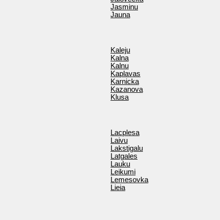
Jasminu
Jauna
Kaleju
Kalna
Kalnu
Kaplavas
Karnicka
Kazanova
Klusa
Lacplesa
Laivu
Lakstigalu
Latgales
Lauku
Leikumi
Lemesovka
Lieia