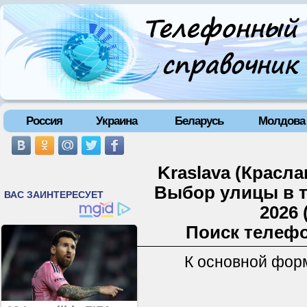
Россия
Украина
Беларусь
Молдова
Kraslava (Красла
Выбор улицы в 
2026 
Поиск телефо
К основной фор