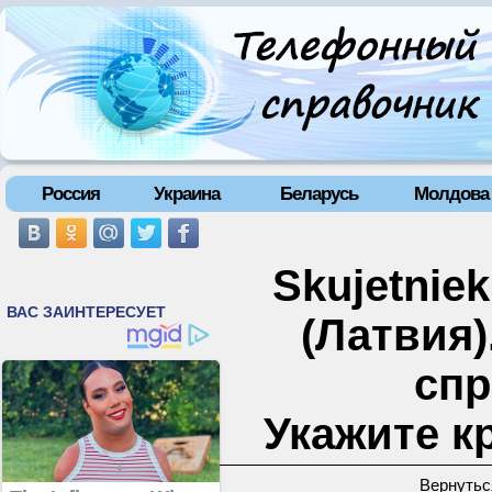
Россия
Украина
Беларусь
Молдова
Skujetniek
(Латвия
спр
Укажите к
Вернутьс