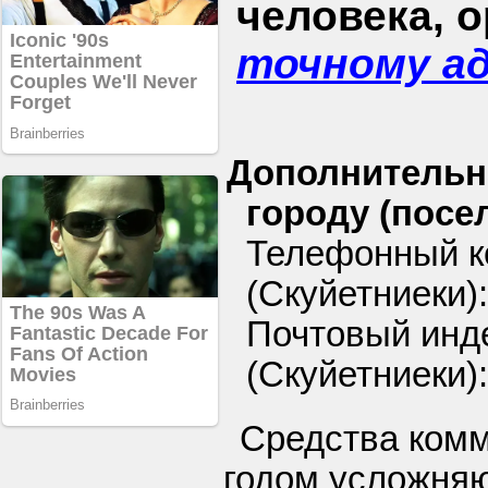
человека, 
точному а
Дополнительн
городу (посел
Телефонный ко
(Скуйетниеки)
Почтовый инде
(Скуйетниеки)
Средства ком
годом усложняю