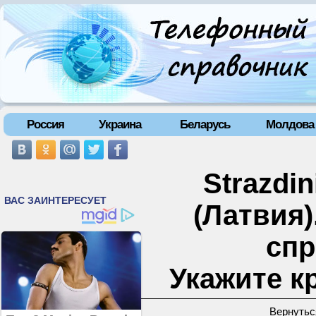
Россия
Украина
Беларусь
Молдова
Strazdin
(Латвия
спр
Укажите к
Вернутьс