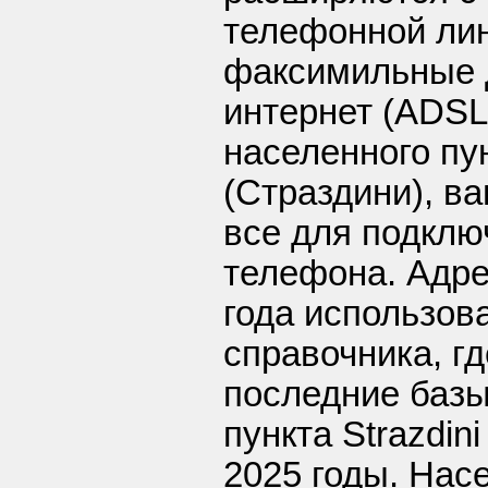
телефонной ли
факсимильные 
интернет (ADSL
населенного пун
(Страздини), в
все для подклю
телефона. Адре
года использов
справочника, г
последние базы
пункта Strazdin
2025 годы. Нас