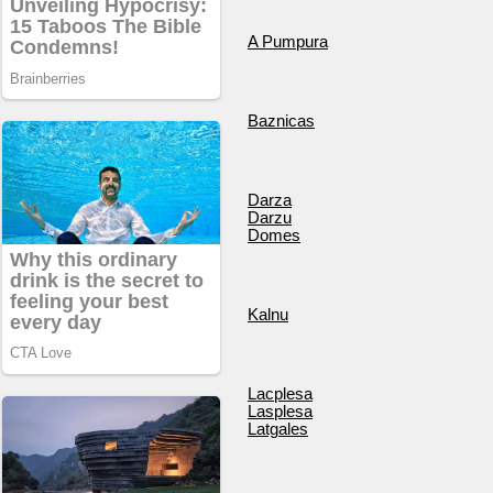
A Pumpura
Baznicas
Darza
Darzu
Domes
Kalnu
Lacplesa
Lasplesa
Latgales