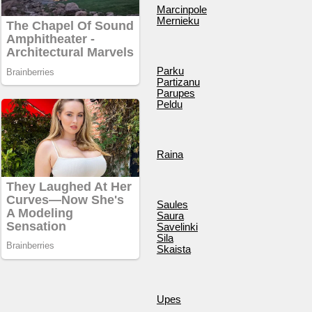
Marcinpole
Mernieku
Parku
Partizanu
Parupes
Peldu
Raina
Saules
Saura
Savelinki
Sila
Skaista
Upes