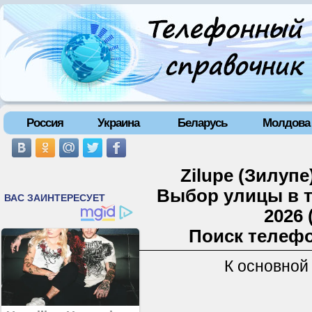
Россия
Украина
Беларусь
Молдова
Zilupe (Зилупе
Выбор улицы в 
2026 
Поиск телефо
К основной