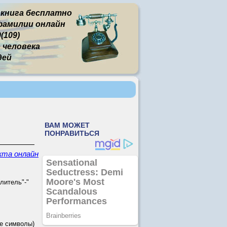
 книга бесплатно
фамилии онлайн
(109)
человека
дей
кта онлайн
литель"-"
е символы)