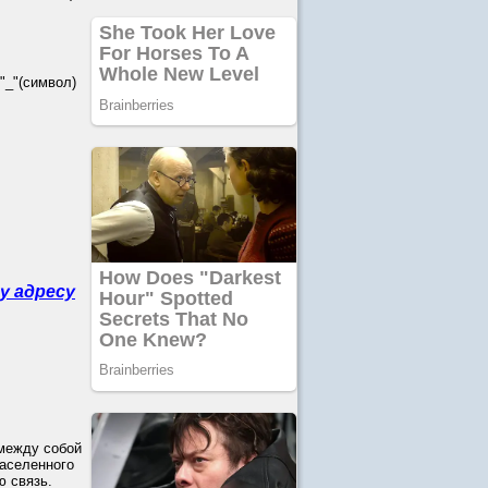
_"(символ)
у адресу
 между собой
населенного
ю связь.