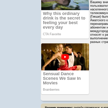
Вашему вни
пользовате
населенного
телекоммуни
(Гикши) был
Аматского к
перенаправ
абонентом 
междугород
относят к р
выполнение 
разных стра