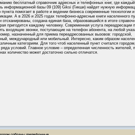
манию бесплатный справочник адресных и телефонных книг, где каждый
ль информационной базы 09 (109) Giksi (Гикши) найдет нужную информа
 пункта помогает в работе и ведении бизнеса современные технологии и
кации. А в 2026 и 2025 годах телефонно-адресные книги населенного пу
и отсканированы, создана единая база, образовавшийся в итоге справоч
рая пригодится каждому человеку. Современная услуга переадресации 
ить входящие звонки, поступающие на телефон абонента, на любой ука
номер, назначенный для приема переадресованных вызовов: городской,
ный, международный или мобильный. Интересно, каким образом населе
азличным категориям. Для того чтоб населенный пункт считался городом
ряда условий. Главное условие – определенная численность жителей, 
нах количество может достаточно сильно отличатся.