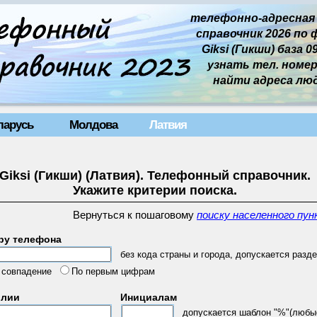
телефонно-адресная
справочник 2026 по 
Giksi (Гикши) база 09
узнать тел. номер 
найти адреса лю
ларусь
Молдова
Латвия
Giksi (Гикши) (Латвия). Телефонный справочник.
Укажите критерии поиска.
Вернуться к пошаговому
поиску населенного пун
ру телефона
без кода страны и города, допускается разде
 совпадение
По первым цифрам
илии
Инициалам
допускается шаблон "%"(любы