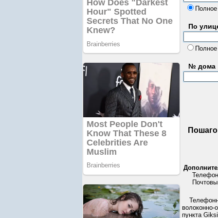
Полное
По улице
Полное
№ дома
Пошаго
Дополните
Телефонн
Почтовый
Телефонн
волоконно-о
пункта Giks