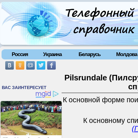
Россия
Украина
Беларусь
Молдова
Pilsrundale (Пилс
сп
К основной форме по
К основному сп
(