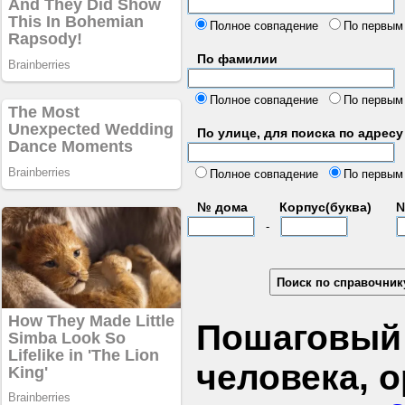
б
Полное совпадение
По первым
По фамилии
Полное совпадение
По первым
По улице, для поиска по адресу
д
Полное совпадение
По первым
№ дома
Корпус(буква)
№
-
Пошаговый 
человека, 