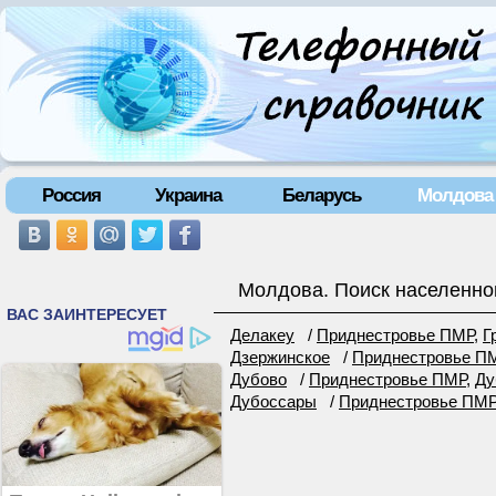
Россия
Украина
Беларусь
Молдова
Молдова. Поиск населенног
Делакеу
/
Приднестровье ПМР
,
Г
Дзержинское
/
Приднестровье П
Дубово
/
Приднестровье ПМР
,
Ду
Дубоссары
/
Приднестровье ПМР