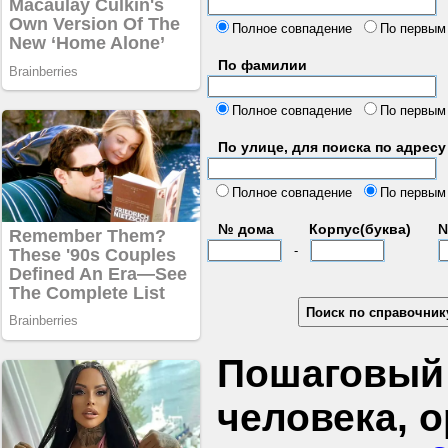
б
Полное совпадение
По первым
По фамилии
Полное совпадение
По первым
По улице, для поиска по адресу
д
Полное совпадение
По первым
№ дома
Корпус(буква)
№
-
Пошаговый 
человека, 