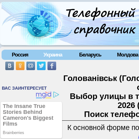
Россия
Украина
Беларусь
Молдова
Голованівськ (Гол
Выбор улицы в 
2026 
Поиск телефо
К основной форме п