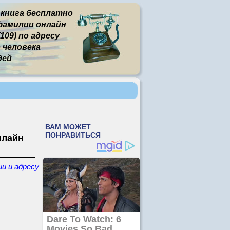
 книга бесплатно
фамилии онлайн
09) по адресу
человека
дей
нлайн
и и адресу