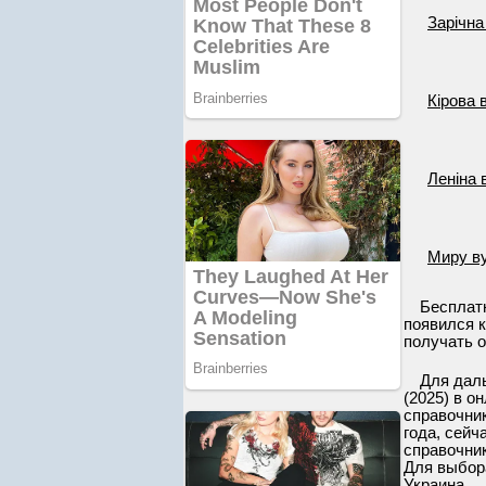
Зарічна
Кірова 
Леніна 
Миру в
Бесплат
появился к
получать о
Для дал
(2025) в о
справочник
года, сейч
справочник
Для выбора
Украина.