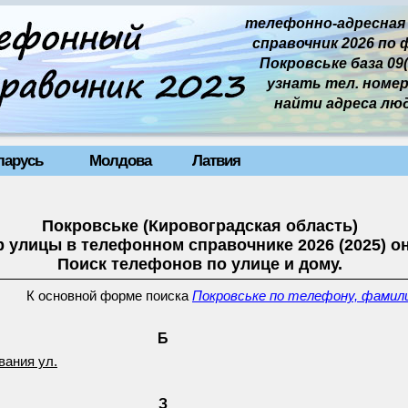
телефонно-адресная
справочник 2026 по 
Покровське база 09(1
узнать тел. номер 
найти адреса лю
ларусь
Молдова
Латвия
Покровське (Кировоградская область)
 улицы в телефонном справочнике 2026 (2025) о
Поиск телефонов по улице и дому.
К основной форме поиска
Покровське по телефону, фамили
Б
вания ул.
З