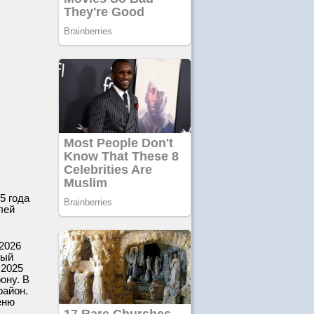
5 года
лей
2026
ный
 2025
ону. В
район.
еню