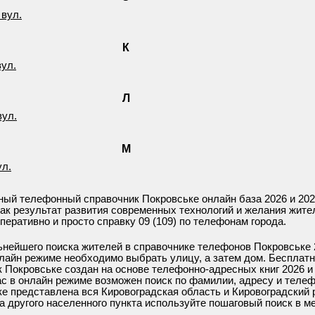
 вул.
К
вул.
Л
вул.
М
ул.
ный телефонный справочник Покровське онлайн база 2026 и 202
ак результат развития современных технологий и желания жите
перативно и просто справку 09 (109) по телефонам города.
ьнейшего поиска жителей в справочнике телефонов Покровське 
нлайн режиме необходимо выбрать улицу, а затем дом. Бесплат
 Покровське создан на основе телефонно-адресных книг 2026 и
ас в онлайн режиме возможен поиск по фамилии, адресу и телеф
е представлена вся Кировоградская область и Кировоградский 
 другого населенного пункта используйте пошаговый поиск в м