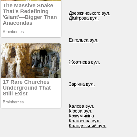
Дзержинського вул.
Дімітрова вул.
Енгельса вул.
Жовтнева вул.
Зарічна вул.
Калєва вул.
Кірова вул.
Кожум'якіна
Колгоспна вул.
Колодязьний вул.