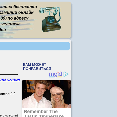
 книга бесплатно
фамилии онлайн
09) по адресу
человека
дей
кта онлайн
литель"-"
е символы)