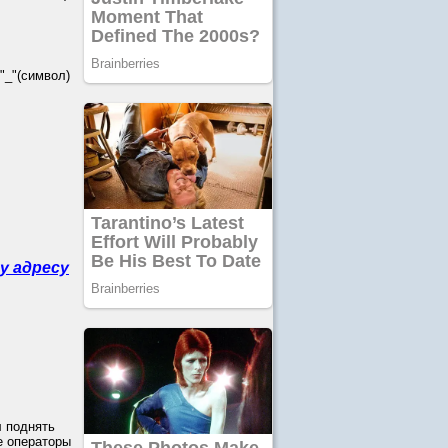
_"(символ)
у адресу
л поднять
е операторы