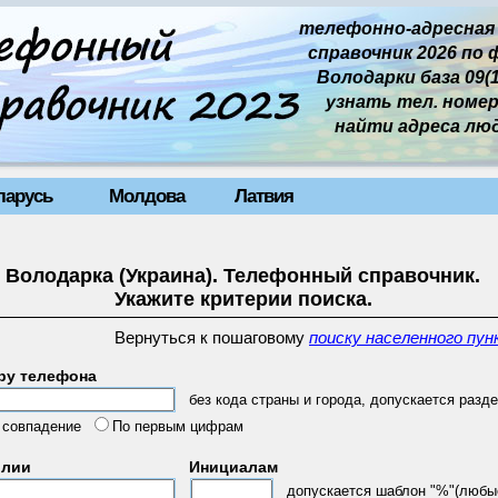
телефонно-адресная
справочник 2026 по 
Володарки база 09(1
узнать тел. номер 
найти адреса лю
ларусь
Молдова
Латвия
Володарка (Украина). Телефонный справочник.
Укажите критерии поиска.
Вернуться к пошаговому
поиску населенного пун
ру телефона
без кода страны и города, допускается разде
 совпадение
По первым цифрам
илии
Инициалам
допускается шаблон "%"(любы