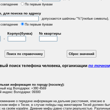
 совпадение
По первым буквам
, для поиска по адресу
допускаются шаблоны "%"(любые символы), "
 совпадение
По первым буквам
Корпус(буква)
№ квартиры
-
вый поиск телефона человека, организации
по точном
льная информация по городу (поселку):
ный код Володарки: +380 4569
й индекс Володарки: 09300
поминание о передаче информации на дальние расстояния, описано в
еском мифе о Тесее, в случае победы над минотавром Тесей должен бы
с на своём корабле. Древние мифы давно стали реальностью. Различны