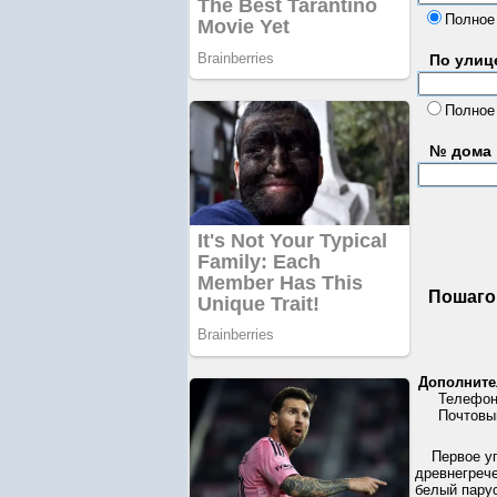
Полное
По улице
Полное
№ дома
Пошаго
Дополните
Телефон
Почтовы
Первое у
древнегреч
белый пару