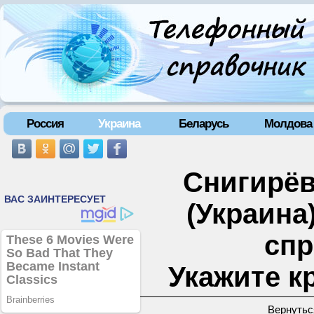
Россия
Украина
Беларусь
Молдова
Снигирёвк
(Украина
спр
Укажите к
Вернутьс