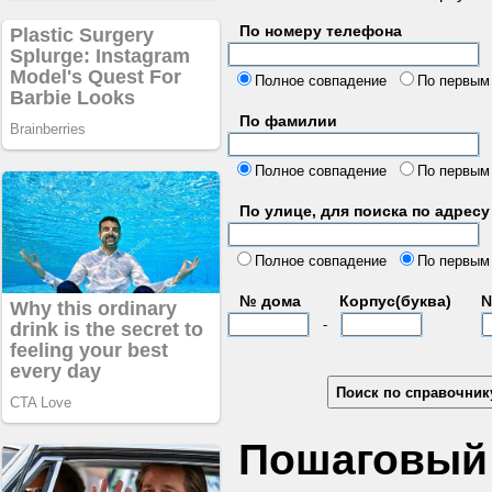
По номеру телефона
б
Полное совпадение
По первым
По фамилии
Полное совпадение
По первым
По улице, для поиска по адресу
д
Полное совпадение
По первым
№ дома
Корпус(буква)
№
-
Пошаговый 