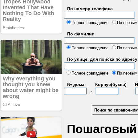
По номеру телефона
б
Полное совпадение
По первым
По фамилии
Полное совпадение
По первым
По улице, для поиска по адресу
д
Полное совпадение
По первым
№ дома
Корпус(буква)
№
-
Пошаговый 