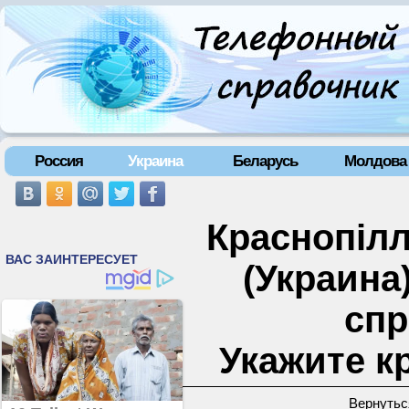
Россия
Украина
Беларусь
Молдова
Краснопілл
(Украина
спр
Укажите к
Вернутьс