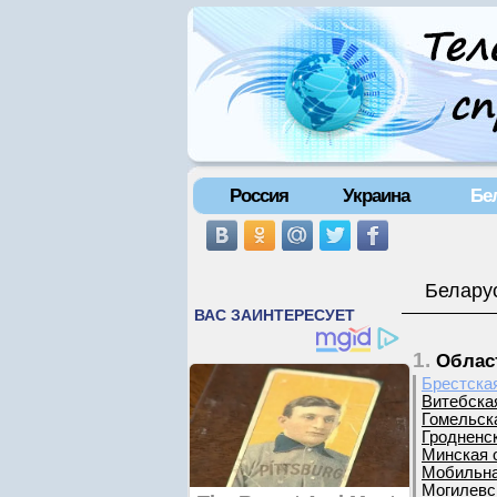
Россия
Украина
Бе
Беларус
1.
Облас
Брестска
Витебска
Гомельск
Гродненс
Минская 
Мобильна
Могилевс