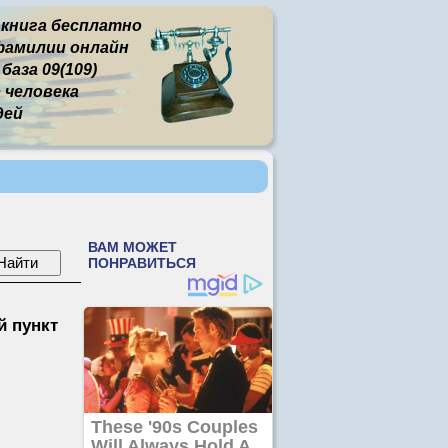
 книга бесплатно
фамилии онлайн
аза 09(109)
человека
дей
 пункт