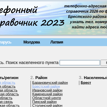
телефонно-адресная
справочник 2026 по 
Брестского района б
узнать тел. номер 
найти адреса лю
ларусь
Молдова
Латвия
ь. Поиск населенного пункта
2.
3.
ть/регион
Район
Населенный
я область
Барановичский район
Брест
я область
Брестский район
ая область
Ивановский район
кая область
Каменецкий район
область
Областной центр
я связь
Пинский район
кая область
Столинский район