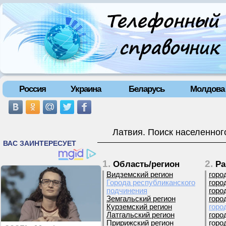
Россия
Украина
Беларусь
Молдова
Латвия. Поиск населенног
1.
2.
Область/регион
Ра
Видземский регион
горо
Города республиканского
горо
подчинения
горо
Земгальский регион
горо
Курземский регион
горо
Латгальский регион
горо
Пририжский регион
горо