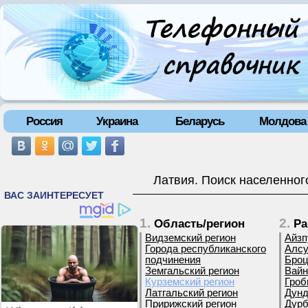
Россия
Украина
Беларусь
Молдова
Латвия. Поиск населенног
1.
2.
Область/регион
Ра
Видземский регион
Айзп
Города республиканского
Алсу
подчинения
Броц
Земгальский регион
Вайн
Курземский регион
Гроб
Латгальский регион
Дунд
Пририжский регион
Дурб