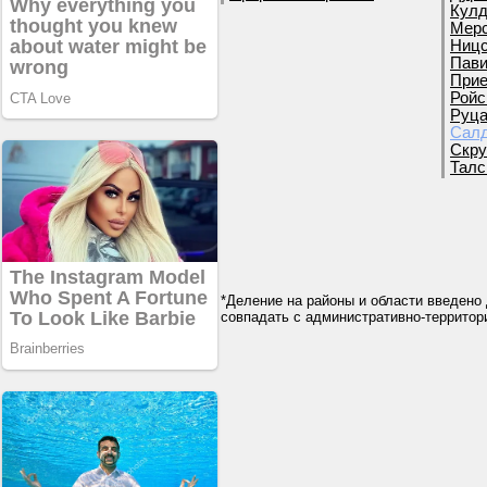
Кулд
Мерс
Ницс
Пави
Прие
Ройс
Руца
Салд
Скру
Талс
*Деление на районы и области введено 
совпадать с административно-террито