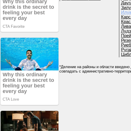
Дауг
Зилу
Илук
Карс
Крас
Лива
Лудз
Прей
Резе
Риеб
Руга
Цибл
*Деление на районы и области введено 
совпадать с административно-террито