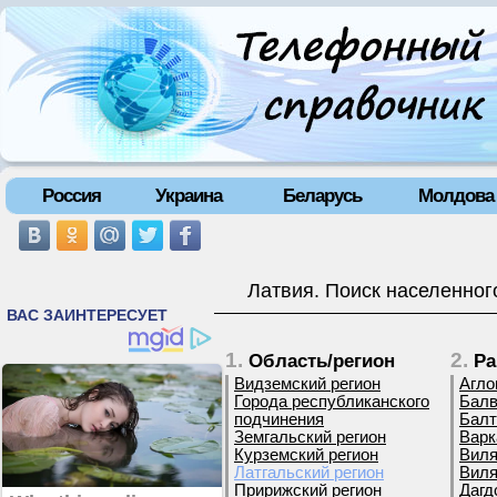
Россия
Украина
Беларусь
Молдова
Латвия. Поиск населенног
1.
2.
Область/регион
Ра
Видземский регион
Агло
Города республиканского
Балв
подчинения
Балт
Земгальский регион
Варк
Курземский регион
Виля
Латгальский регион
Виля
Пририжский регион
Дагд