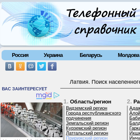
Россия
Украина
Беларусь
Молдова
Латвия. Поиск населенног
1.
2.
Область/регион
Ра
Видземский регион
Адаж
Города республиканского
Алой
подчинения
Баби
Земгальский регион
Балд
Курземский регион
Гарк
Латгальский регион
Икшк
Пририжский регион
Инчу