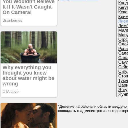
Канд
Кегу
Кека
Крим
Лиел
Лимб
Малп
Мару
Огрс
Олай
Ропа
Сала
Сала
Саул
Сейс
Сигу
Стоп
Туку
Царн
Энгу
Яунп
*Деление на районы и области введено 
совпадать с административно-террито