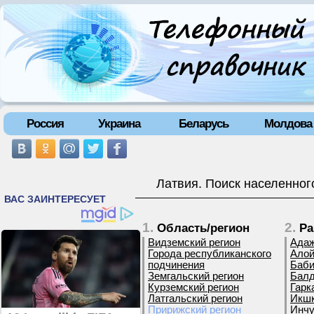
Россия
Украина
Беларусь
Молдова
Латвия. Поиск населенног
1.
2.
Область/регион
Ра
Видземский регион
Адаж
Города республиканского
Алой
подчинения
Баби
Земгальский регион
Балд
Курземский регион
Гарк
Латгальский регион
Икшк
Пририжский регион
Инчу