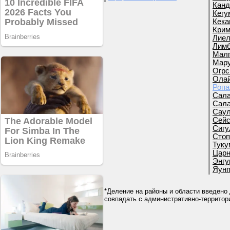
Канд
Кегу
Кека
Крим
Лиел
Лимб
Малп
Мару
Огрс
Олай
Ропа
Сала
Сала
Саул
Сейс
Сигу
Стоп
Туку
Царн
Энгу
Яунп
*Деление на районы и области введено 
совпадать с административно-террито