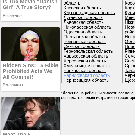
область
Коро
Киевская область
Корю
Кировоградская область
Кули
Луганская область
Менс
Львовская область
Ніжи
Николаевская область
Новг
Одесская область
райо
Полтавская область
Носі
Ровненская область
Обла
Сумская область
Прил
Тернопольская область
Ріпк
Харьковская область
Семе
Херсонская область
Сосн
Хмельницкая область
Сріб
Черкасская область
Тала
Черниговская область
Черн
Черновицкая область
Щорс
*Деление на районы и области введено 
совпадать с административно-террито