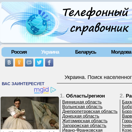
Россия
Украина
Беларусь
Молдова
Украина. Поиск населенног
1.
2.
Область/регион
Ра
Винницкая область
Бахм
Волынская область
Бобр
Днепропетровская область
Борз
Донецкая область
Варв
Житомирская область
Горо
Запорожская область
Ічня
Ивано-Франковская
Козе