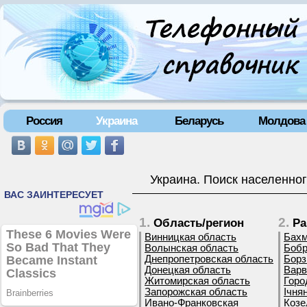
Россия
Украина
Беларусь
Молдова
Украина. Поиск населенног
1.
2.
Область/регион
Ра
Винницкая область
Бахм
Волынская область
Бобр
Днепропетровская область
Борз
Донецкая область
Варв
Житомирская область
Горо
Запорожская область
Ічня
Ивано-Франковская
Козе