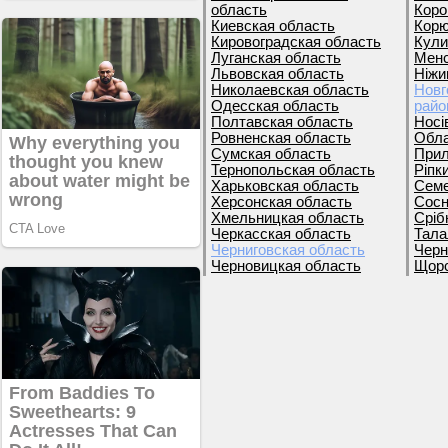
область
Коро
Киевская область
Корю
Кировоградская область
Кули
Луганская область
Менс
Львовская область
Ніжи
Николаевская область
Новг
Одесская область
райо
Полтавская область
Носі
Ровненская область
Обла
Сумская область
Прил
Тернопольская область
Ріпк
Харьковская область
Семе
Херсонская область
Сосн
Хмельницкая область
Сріб
Черкасская область
Тала
Черниговская область
Черн
Черновицкая область
Щорс