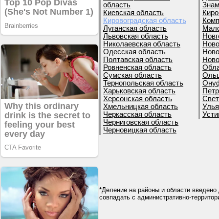
область
Знам
Киевская область
Киро
Кировоградская область
Комп
Луганская область
Мало
Львовская область
Новг
Николаевская область
Ново
Одесская область
Ново
Полтавская область
Ново
Ровненская область
Обла
Сумская область
Ольш
Тернопольская область
Онуф
Харьковская область
Петр
Херсонская область
Свет
Хмельницкая область
Улья
Черкасская область
Усти
Черниговская область
Черновицкая область
*Деление на районы и области введено 
совпадать с административно-террито