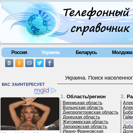
Россия
Украина
Беларусь
Молдова
Украина. Поиск населенног
1.
2.
Область/регион
Ра
Винницкая область
Алек
Волынская область
Алек
Днепропетровская область
Бобр
Донецкая область
Гайв
Житомирская область
Голо
Запорожская область
Добр
Ивано-Франковская
Доли