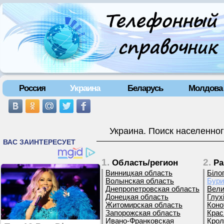
Россия
Украина
Беларусь
Молдова
Украина. Поиск населенног
1.
2.
Область/регион
Ра
Винницкая область
Біло
Волынская область
Бури
Днепропетровская область
Вели
Донецкая область
Глух
Житомирская область
Коно
Запорожская область
Крас
Ивано-Франковская
Крол