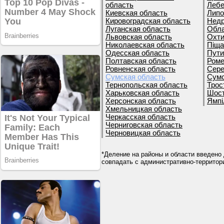
область
Лебе
Киевская область
Липо
Кировоградская область
Недр
Луганская область
Обла
Львовская область
Охти
Николаевская область
Піща
Одесская область
Пути
Полтавская область
Роме
Ровненская область
Сере
Сумская область
Сумс
Тернопольская область
Трос
Харьковская область
Шост
Херсонская область
Ямпі
Хмельницкая область
Черкасская область
Черниговская область
Черновицкая область
*Деление на районы и области введено 
совпадать с административно-террито