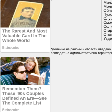
Минс
Моло
Обла
Пухо
Слуц
Смол
Соли
Стар
Стол
Узде
*Деление на районы и области введено 
совпадать с административно-террито