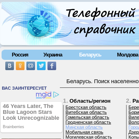
Россия
Украина
Беларусь
Молдова
Беларусь. Поиск населенно
1.
2.
Область/регион
Ра
Брестская область
Бере
Витебская область
Бори
Гомельская область
Виле
Гродненская область
Воло
Минская область
Горо
Мобильная связь
Дзер
Могилевская область
Копы