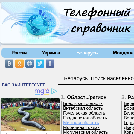
Россия
Украина
Беларусь
Молдова
Беларусь. Поиск населенно
1.
2.
Область/регион
Ра
Брестская область
Бере
Витебская область
Бори
Гомельская область
Виле
Гродненская область
Воло
Минская область
Горо
Мобильная связь
Дзер
Могилевская область
Копы