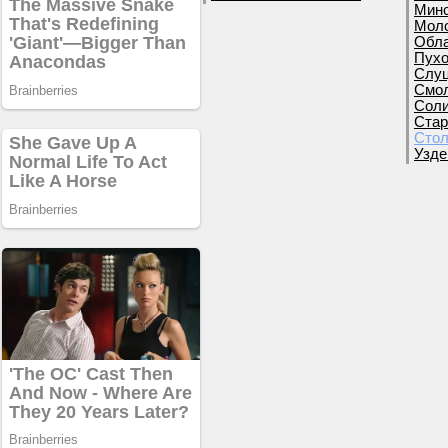
Минс
Моло
Обла
Пухо
Слуц
Смол
Соли
Стар
Стол
Узде