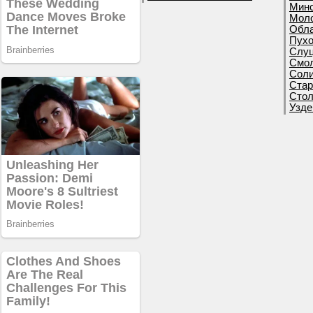
Минс
Моло
Обла
Пухо
Слуц
Смол
Соли
Стар
Стол
Узде