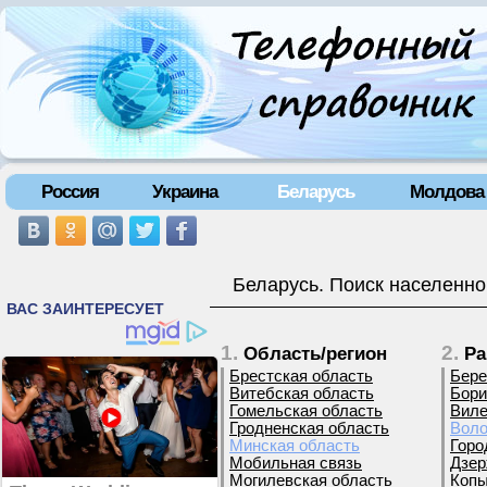
Россия
Украина
Беларусь
Молдова
Беларусь. Поиск населенно
1.
2.
Область/регион
Ра
Брестская область
Бере
Витебская область
Бори
Гомельская область
Виле
Гродненская область
Воло
Минская область
Горо
Мобильная связь
Дзер
Могилевская область
Копы