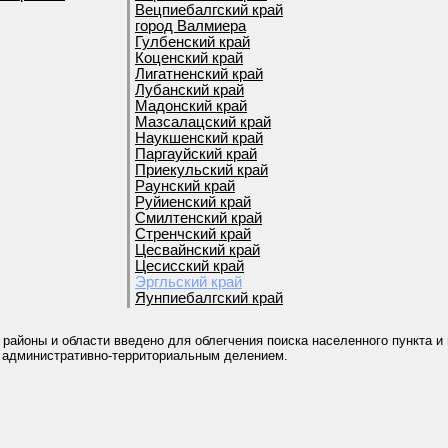
Вецпиебалгский край
город Валмиера
Гулбенский край
Коценский край
Лигатненский край
Лубанский край
Мадонский край
Мазсалацский край
Наукшенский край
Паргауйский край
Приекульский край
Раунский край
Руйиенский край
Смилтенский край
Стренчский край
Цесвайнский край
Цесисский край
Эргльский край
Яунпиебалгский край
 районы и области введено для облегчения поиска населенного пункта и
 административно-территориальным делением.