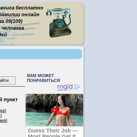
 книга бесплатно
фамилии онлайн
а 09(109)
человека
дей
 пункт
да)
)
нея)