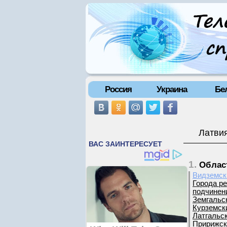
Россия
Украина
Бе
Латвия
1.
Облас
Видземск
Города р
подчинен
Земгальс
Курземск
Латгальск
Пририжск