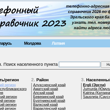
телефонно-адресная
справочник 2026 по 
Эргльского края баз
узнать тел. номер 
найти адреса лю
ларусь
Молдова
Латвия
. Поиск населенного пункта
2.
3.
ть/регион
Район
Населенный
ий регион
Алуксненский край
Ergli (Эргли)
еспубликанского
Аматский край
Jumurda (Юмур
ия
Апский край
Katrina (Катрина
кий регион
Беверинский край
Sausneja (Саус
ий регион
Буртниекский край
ий регион
Валкский край
ий регион
Вараклянский край