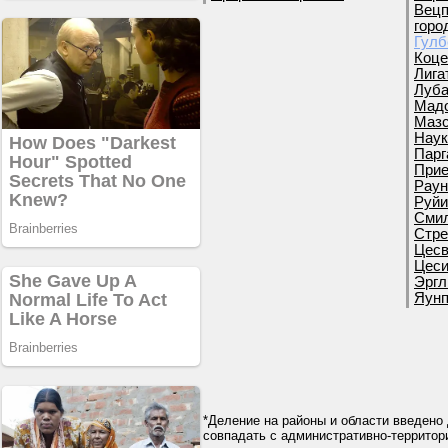
Вецп
горо
Гулб
Коце
Лига
Луба
Мадо
Мазс
Наук
Парг
Прие
Раун
Руйи
Смил
Стре
Цесв
Цеси
Эргл
Яунп
*Деление на районы и области введено 
совпадать с административно-террито