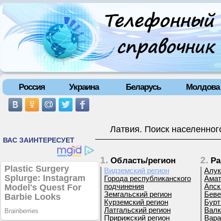
Россия
Украина
Беларусь
Молдова
Латвия. Поиск населенног
1.
2.
Область/регион
Ра
Видземский регион
Алук
Города республиканского
Амат
подчинения
Апск
Земгальский регион
Беве
Курземский регион
Бурт
Латгальский регион
Валк
Пририжский регион
Вара