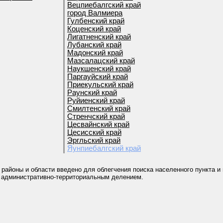
Вецпиебалгский край
город Валмиера
Гулбенский край
Коценский край
Лигатненский край
Лубанский край
Мадонский край
Мазсалацский край
Наукшенский край
Паргауйский край
Приекульский край
Раунский край
Руйиенский край
Смилтенский край
Стренчский край
Цесвайнский край
Цесисский край
Эргльский край
Яунпиебалгский край
 районы и области введено для облегчения поиска населенного пункта и
 административно-территориальным делением.