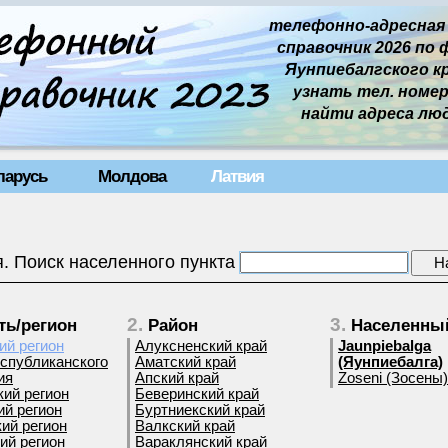
телефонно-адресная
справочник 2026 по 
Яунпиебалгского кра
узнать тел. номер 
найти адреса лю
ларусь
Молдова
Латвия
. Поиск населенного пункта
2.
3.
ть/регион
Район
Населенный
ий регион
Алуксненский край
Jaunpiebalga
еспубликанского
Аматский край
(Яунпиебалга)
ия
Апский край
Zoseni (Зосены)
кий регион
Беверинский край
ий регион
Буртниекский край
ий регион
Валкский край
ий регион
Вараклянский край