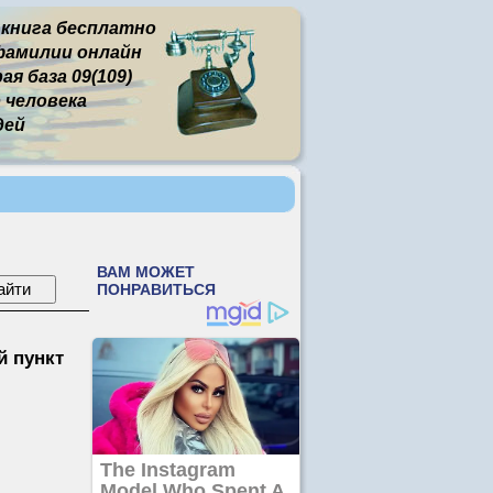
 книга бесплатно
фамилии онлайн
я база 09(109)
человека
дей
 пункт