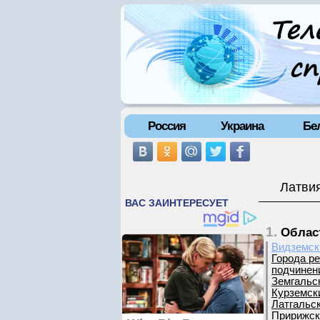
Россия
Украина
Бе
Латвия
1.
Облас
Видземск
Города р
подчинен
Земгальс
Курземск
Латгальск
Пририжск