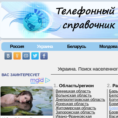
Россия
Украина
Беларусь
Молдова
Украина. Поиск населенног
1.
2.
Область/регион
Ра
Винницкая область
Бары
Волынская область
Бело
Днепропетровская область
Богу
Донецкая область
Бори
Житомирская область
Боро
Запорожская область
Бров
Ивано-Франковская
Васи