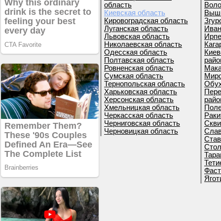
область
Воло
Киевская область
Вышг
Кировоградская область
Згур
Луганская область
Иван
Львовская область
Ирпе
Николаевская область
Кага
Одесская область
Киев
Полтавская область
райо
Ровненская область
Мака
Сумская область
Миро
Тернопольская область
Обух
Харьковская область
Пере
Херсонская область
райо
Хмельницкая область
Поле
Черкасская область
Раки
Черниговская область
Скви
Черновицкая область
Слав
Став
Стол
Тара
Тети
Фаст
Ягот