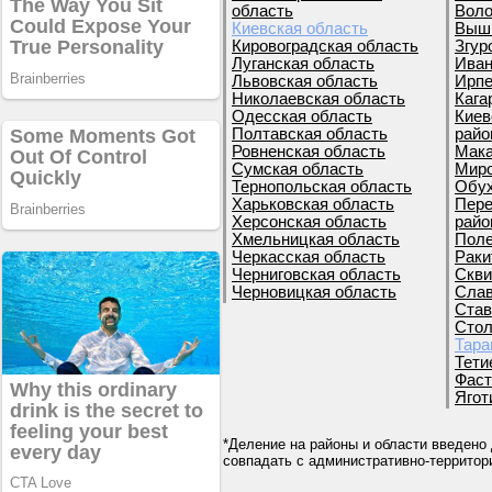
область
Воло
Киевская область
Вышг
Кировоградская область
Згур
Луганская область
Иван
Львовская область
Ирпе
Николаевская область
Кага
Одесская область
Киев
Полтавская область
райо
Ровненская область
Мака
Сумская область
Миро
Тернопольская область
Обух
Харьковская область
Пере
Херсонская область
райо
Хмельницкая область
Поле
Черкасская область
Раки
Черниговская область
Скви
Черновицкая область
Слав
Став
Стол
Тара
Тети
Фаст
Ягот
*Деление на районы и области введено 
совпадать с административно-террито