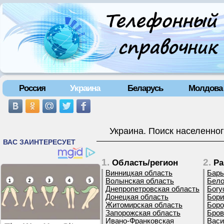
Россия
Украина
Беларусь
Молдова
Украина. Поиск населенног
1.
2.
Область/регион
Ра
Винницкая область
Бары
Волынская область
Бело
Днепропетровская область
Богу
Донецкая область
Бори
Житомирская область
Боро
Запорожская область
Бров
Ивано-Франковская
Васи